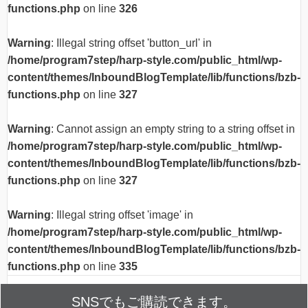
functions.php
on line
326
Warning
: Illegal string offset 'button_url' in
/home/program7step/harp-style.com/public_html/wp-
content/themes/InboundBlogTemplate/lib/functions/bzb-
functions.php
on line
327
Warning
: Cannot assign an empty string to a string offset in
/home/program7step/harp-style.com/public_html/wp-
content/themes/InboundBlogTemplate/lib/functions/bzb-
functions.php
on line
327
Warning
: Illegal string offset 'image' in
/home/program7step/harp-style.com/public_html/wp-
content/themes/InboundBlogTemplate/lib/functions/bzb-
functions.php
on line
335
SNSでもご購読できます。