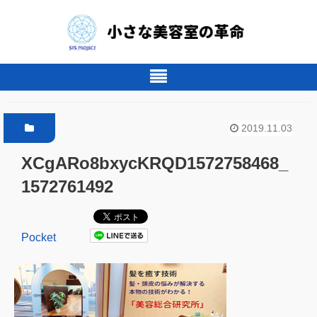
2019.11.03
XCgARo8bxycKRQD1572758468_
1572761492
Pocket