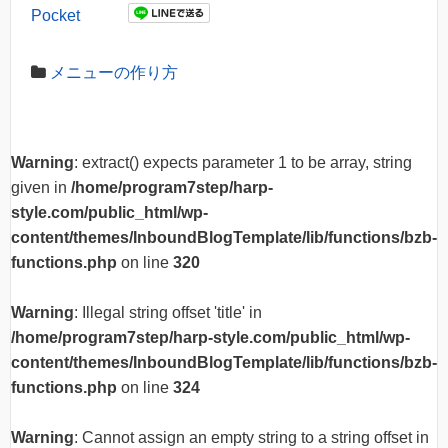
Pocket
メニューの作り方
Warning
: extract() expects parameter 1 to be array, string
given in
/home/program7step/harp-
style.com/public_html/wp-
content/themes/InboundBlogTemplate/lib/functions/bzb-
functions.php
on line
320
Warning
: Illegal string offset 'title' in
/home/program7step/harp-style.com/public_html/wp-
content/themes/InboundBlogTemplate/lib/functions/bzb-
functions.php
on line
324
Warning
: Cannot assign an empty string to a string offset in