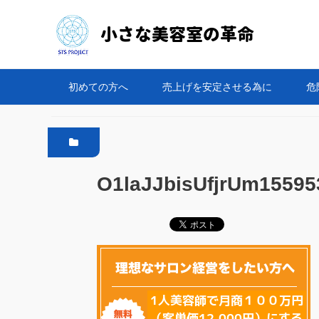
初めての方へ
売上げを安定させる為に
危
O1laJJbisUfjrUm1559