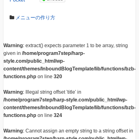
メニューの作り方
Warning
: extract() expects parameter 1 to be array, string
given in
/home/program7step/harp-
style.com/public_html/wp-
content/themes/InboundBlogTemplate/lib/functions/bzb-
functions.php
on line
320
Warning
: Illegal string offset 'title' in
/home/program7step/harp-style.com/public_html/wp-
content/themes/InboundBlogTemplate/lib/functions/bzb-
functions.php
on line
324
Warning
: Cannot assign an empty string to a string offset in
/home/program7step/harp-style.com/public_html/wp-