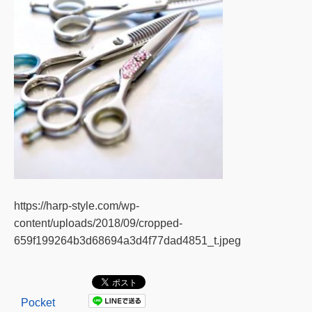
https://harp-style.com/wp-
content/uploads/2018/09/cropped-
659f199264b3d68694a3d4f77dad4851_t.jpeg
Pocket