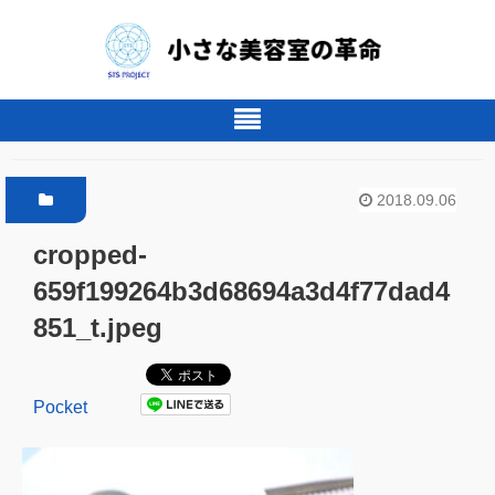
2018.09.06
cropped-
659f199264b3d68694a3d4f77dad4
851_t.jpeg
Pocket