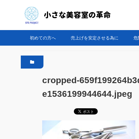
初めての方へ
売上げを安定させる為に
危
cropped-659f199264b3
e1536199944644.jpeg