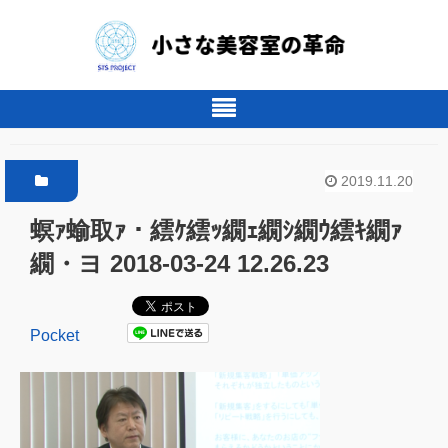
2019.11.20
螟ｧ蝓取ｧ・繧ｹ繧ｯ繝ｪ繝ｼ繝ｳ繧ｷ繝ｧ
繝・ヨ 2018-03-24 12.26.23
Pocket