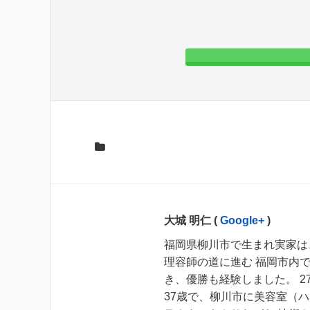
大城 明仁
(
Google+
)
福岡県柳川市で生まれ実家は
理容師の道に進む 福岡市内
き、優勝も経験しました。 
37歳で、柳川市に美容室（