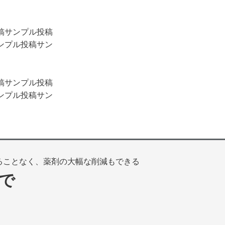
稿サンプル投稿
ンプル投稿サン
稿サンプル投稿
ンプル投稿サン
ることなく、薬剤の大幅な削減もできる
で