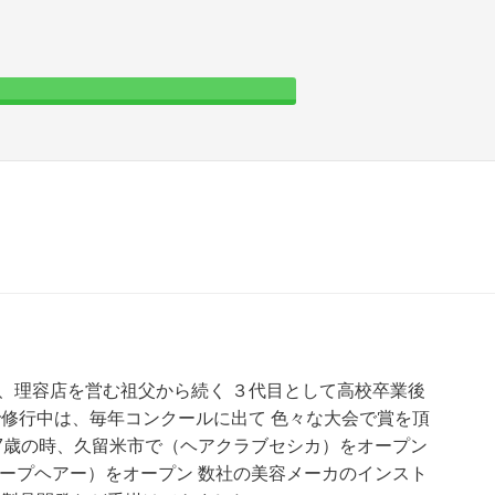
、理容店を営む祖父から続く ３代目として高校卒業後
で修行中は、毎年コンクールに出て 色々な大会で賞を頂
27歳の時、久留米市で（ヘアクラブセシカ）をオープン
ハープヘアー）をオープン 数社の美容メーカのインスト