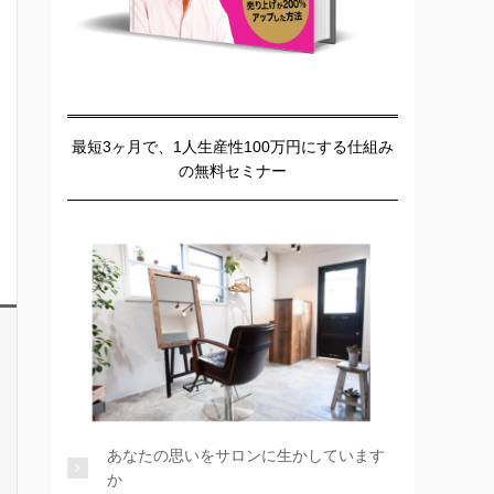
最短3ヶ月で、1人生産性100万円にする仕組み
の無料セミナー
あなたの思いをサロンに生かしています
か