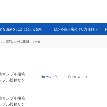
険な薬剤を安全に変える技術
儲かる個人店の作り方無料レポー
く、薬剤の大幅な削減もできる
稿サンプル投稿
カテゴリー
2014.08.12
ンプル投稿サン
稿サンプル投稿
ンプル投稿サン